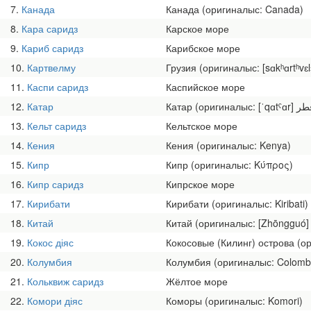
7
Канада
Канада (оригиналыс: Canada)
8
Кара саридз
Карское море
9
Кариб саридз
Карибское море
10
Картвелму
Грузия (оригиналыс: [sɑkʰɑrtʰv
11
Каспи саридз
Каспийское море
12
Катар
13
Кельт саридз
Кельтское море
14
Кения
Кения (оригиналыс: Kenya)
15
Кипр
Кипр (оригиналыс: Κύπρος)
16
Кипр саридз
Кипрское море
17
Кирибати
Кирибати (оригиналыс: Kiribati)
18
Китай
Китай (оригиналыс: [Zhōngguó
19
Кокос діяс
Кокосовые (Килинг) острова (ори
20
Колумбия
Колумбия (оригиналыс: Colomb
21
Кольквиж саридз
Жёлтое море
22
Комори діяс
Коморы (оригиналыс: Komori)