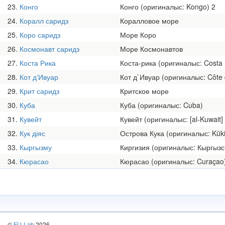
23
Конго
Конго (оригиналыс: Kongo) 2
24
Коралл саридз
Коралловое море
25
Коро саридз
Море Коро
26
Космонавт саридз
Море Космонавтов
27
Коста Рика
Коста-рика (оригиналыс: Costa 
28
Кот дʼИвуар
Кот д`Ивуар (оригиналыс: Côte d
29
Крит саридз
Критское море
30
Куба
Куба (оригиналыс: Cuba)
31
Кувейт
32
Кук діяс
Острова Кука (оригиналыс: Kūki 
33
Кыргызму
Киргизия (оригиналыс: Кыргызс
34
Кюрасао
Кюрасао (оригиналыс: Curaçao
©
FU-Lab
2026