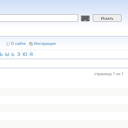
Искать
О сайте
Инструкция
Ъ
Ы
Ь
Э
Ю
Я
страница 1 из 1