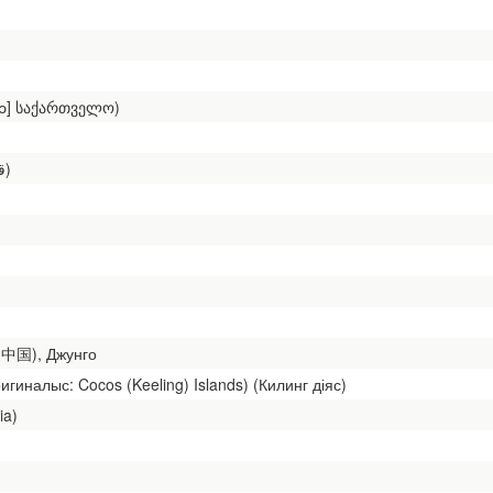
ɛlɔ] საქართველო)
Катар (оригиналыс: [ˈqɑtˁɑr] قطر)
] 中国), Джунго
гиналыс: Cocos (Keeling) Islands) (Килинг діяс)
ia)