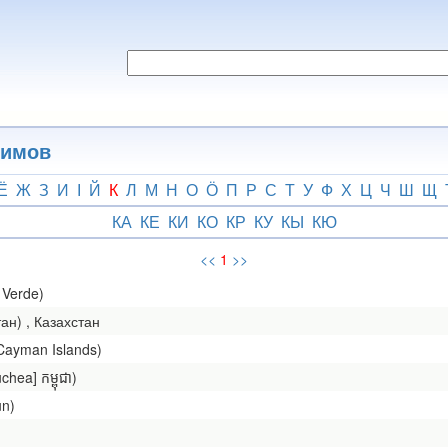
нимов
Ё
Ж
З
И
І
Й
К
Л
М
Н
О
Ӧ
П
Р
С
Т
У
Ф
Х
Ц
Ч
Ш
Щ
КА
КЕ
КИ
КО
КР
КУ
КЫ
КЮ
<<
1
>>
 Verde)
ан) , Казахстан
Cayman Islands)
ea] កម្ពុជា)
un)