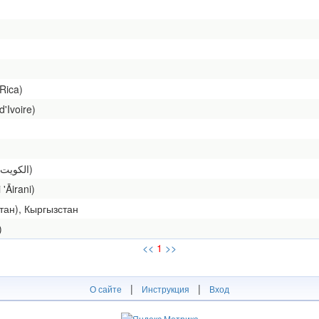
Rica)
'Ivoire)
Кувейт (оригиналыс: [al-Kuwait] الكويت)
'Āirani)
тан), Кыргызстан
)
<<
1
>>
|
|
О сайте
Инструкция
Вход