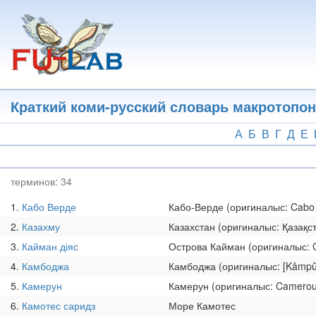
Перейти
к
основному
содержанию
Краткий коми-русский словарь макротопо
А
Б
В
Г
Д
Е
терминов:
34
1
Кабо Верде
Кабо-Верде (оригиналыс: Cabo
2
Казахму
Казахстан (оригиналыс: Қазақст
3
Кайман діяс
Острова Кайман (оригиналыс: 
4
Камбоджа
Камбоджа (оригиналыс: [Kâmpŭch
5
Камерун
Камерун (оригиналыс: Camero
6
Камотес саридз
Море Камотес