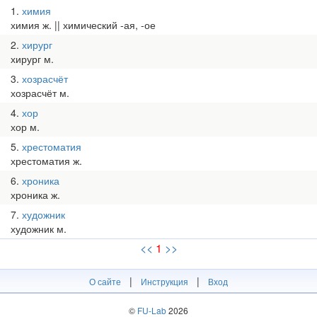
1
химия
химия ж. || химический -ая, -ое
2
хирург
хирург м.
3
хозрасчёт
хозрасчёт м.
4
хор
хор м.
5
хрестоматия
хрестоматия ж.
6
хроника
хроника ж.
7
художник
художник м.
<<
1
>>
|
|
О сайте
Инструкция
Вход
©
FU-Lab
2026