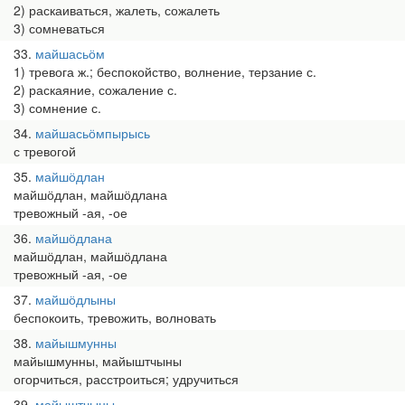
2) раскаиваться, жалеть, сожалеть
3) сомневаться
33
майшасьӧм
1) тревога ж.; беспокойство, волнение, терзание с.
2) раскаяние, сожаление с.
3) сомнение с.
34
майшасьӧмпырысь
с тревогой
35
майшӧдлан
майшӧдлан, майшӧдлана
тревожный -ая, -ое
36
майшӧдлана
майшӧдлан, майшӧдлана
тревожный -ая, -ое
37
майшӧдлыны
беспокоить, тревожить, волновать
38
майышмунны
майышмунны, майыштчыны
огорчиться, расстроиться; удручиться
39
майыштчыны