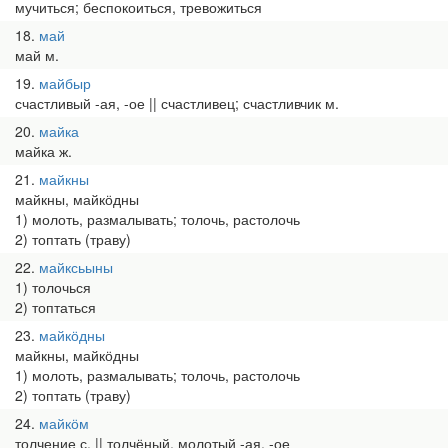
мучиться; беспокоиться, тревожиться
18
май
май м.
19
майбыр
счастливый -ая, -ое || счастливец; счастливчик м.
20
майка
майка ж.
21
майкны
майкны, майкӧдны
1) молоть, размалывать; толочь, растолочь
2) топтать (траву)
22
майксьыны
1) толочься
2) топтаться
23
майкӧдны
майкны, майкӧдны
1) молоть, размалывать; толочь, растолочь
2) топтать (траву)
24
майкӧм
толчение с. || толчёный, молотый -ая, -ое