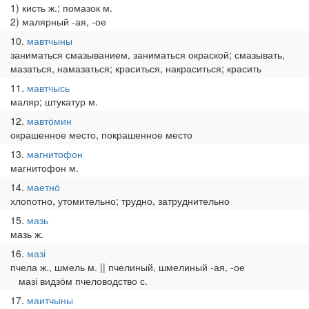
1) кисть ж.; помазок м.
2) малярный -ая, -ое
10
мавтчыны
заниматься смазыванием, заниматься окраской; смазывать,
мазаться, намазаться; краситься, накраситься; красить
11
мавтчысь
маляр; штукатур м.
12
мавтӧмин
окрашенное место, покрашенное место
13
магнитофон
магнитофон м.
14
маетнӧ
хлопотно, утомительно; трудно, затруднительно
15
мазь
мазь ж.
16
мазі
пчела ж., шмель м. || пчелиный, шмелиный -ая, -ое
мазі видзӧм пчеловодство с.
17
маитчыны