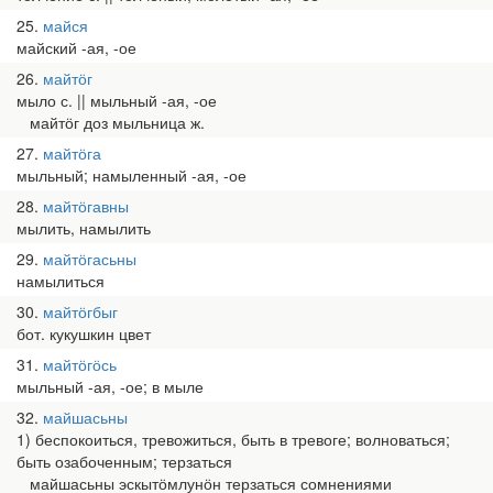
25
майся
майский -ая, -ое
26
майтӧг
мыло с. || мыльный -ая, -ое
майтӧг доз мыльница ж.
27
майтӧга
мыльный; намыленный -ая, -ое
28
майтӧгавны
мылить, намылить
29
майтӧгасьны
намылиться
30
майтӧгбыг
бот. кукушкин цвет
31
майтӧгӧсь
мыльный -ая, -ое; в мыле
32
майшасьны
1) беспокоиться, тревожиться, быть в тревоге; волноваться;
быть озабоченным; терзаться
майшасьны эскытӧмлунӧн терзаться сомнениями