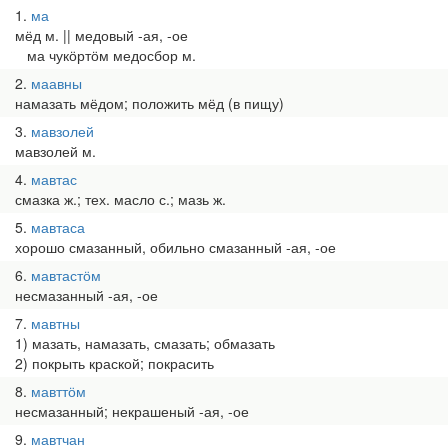
1
ма
мёд м. || медовый -ая, -ое
ма чукӧртӧм медосбор м.
2
маавны
намазать мёдом; положить мёд (в пищу)
3
мавзолей
мавзолей м.
4
мавтас
смазка ж.; тех. масло с.; мазь ж.
5
мавтаса
хорошо смазанный, обильно смазанный -ая, -ое
6
мавтастӧм
несмазанный -ая, -ое
7
мавтны
1) мазать, намазать, смазать; обмазать
2) покрыть краской; покрасить
8
мавттӧм
несмазанный; некрашеный -ая, -ое
9
мавтчан