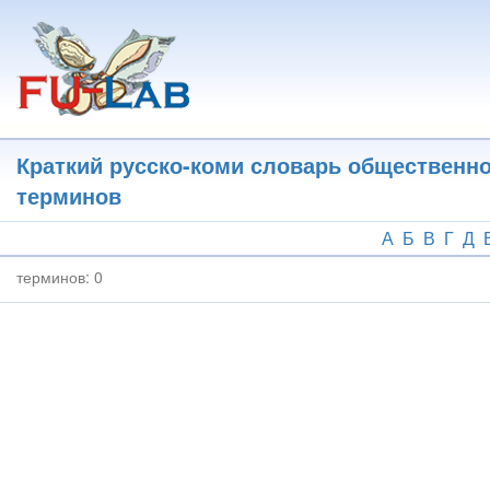
Перейти
к
основному
содержанию
Краткий русско-коми словарь общественн
терминов
А
Б
В
Г
Д
терминов:
0