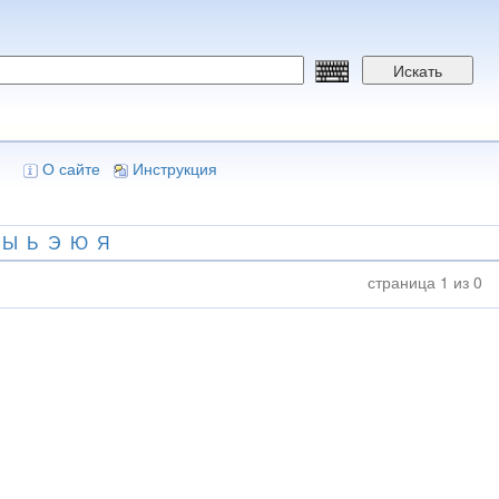
Искать
О сайте
Инструкция
Ы
Ь
Э
Ю
Я
страница 1 из 0