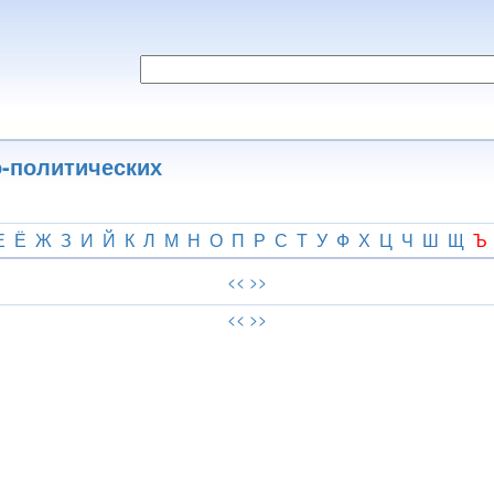
о-политических
Е
Ё
Ж
З
И
Й
К
Л
М
Н
О
П
Р
С
Т
У
Ф
Х
Ц
Ч
Ш
Щ
Ъ
<<
>>
<<
>>