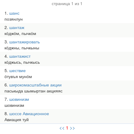
страница 1 из 1
1
шанс
позянлун
2
шантаж
кӧджӧм, пычкӧм
3
шантажировать
кӧджны, пычкыны
4
шантажист
кӧджысь, пычкысь
5
шествие
ӧтувъя мунӧм
6
широкомасштабные акции
паськыда шымыртан акцияяс
7
шовинизм
шовинизм
8
шоссе Авиационное
Авиация туй
<<
1
>>