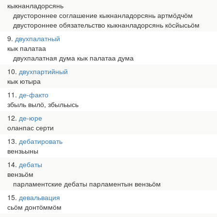
кыкнанладорсянь
двустороннее соглашение кыкнанладорсянь артмӧдчӧм
двустороннее обязательство кыкнанладорсянь кӧсйысьӧм
9
двухпалатный
кык палатаа
двухпалатная дума кык палатаа дума
10
двухпартийный
кык ютыра
11
де-факто
збыль вылӧ, збыльысь
12
де-юре
оланпас серти
13
дебатировать
вензьыны
14
дебаты
вензьӧм
парламентские дебаты парламентын вензьӧм
15
девальвация
сьӧм донтӧммӧм