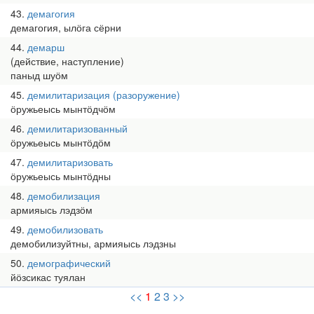
43
демагогия
демагогия, ылӧга сёрни
44
демарш
(действие, наступление)
паныд шуӧм
45
демилитаризация (разоружение)
ӧружьеысь мынтӧдчӧм
46
демилитаризованный
ӧружьеысь мынтӧдӧм
47
демилитаризовать
ӧружьеысь мынтӧдны
48
демобилизация
армияысь лэдзӧм
49
демобилизовать
демобилизуйтны, армияысь лэдзны
50
демографический
йӧзсикас туялан
<<
1
2
3
>>