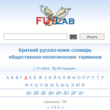
Перейти
к
основному
содержанию
Искать
Краткий русско-коми словарь
общественно-политических терминов
О сайте
Инструкция
А
Б
В
Г
Д
Е
Ё
Ж
З
И
Й
К
Л
М
Н
О
П
Р
С
Т
У
Ф
Х
Ц
Ч
Ш
Щ
Ъ
Ы
Ь
Э
Ю
Я
ДА
ДВ
ДЕ
ДИ
ДН
ДО
ДР
ДУ
терминов:
133
<<
1
2
3
>>