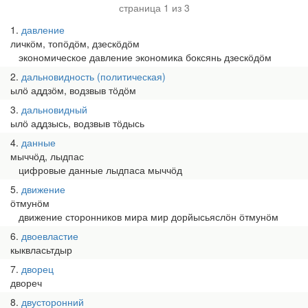
страница 1 из 3
1
давление
личкӧм, топӧдӧм, дзескӧдӧм
экономическое давление экономика боксянь дзескӧдӧм
2
дальновидность (политическая)
ылӧ аддзӧм, водзвыв тӧдӧм
3
дальновидный
ылӧ аддзысь, водзвыв тӧдысь
4
данные
мыччӧд, лыдпас
цифровые данные лыдпаса мыччӧд
5
движение
ӧтмунӧм
движение сторонников мира мир дорйысьяслӧн ӧтмунӧм
6
двоевластие
кыквласьтдыр
7
дворец
двореч
8
двусторонний