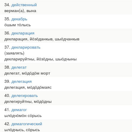
34
действенный
верман(а), вына
35
декабрь
ӧшым тӧлысь
36
декларация
декларация, йӧзӧданкыв, шыӧдчанкыв
37
декларировать
(заявлять)
декларируйтны, йӧзӧдны, шыӧдчыны
38
делегат
делегат, мӧдӧдӧм морт
39
делегация
делегация, мӧдӧдӧмаяс
40
делегировать
делегируйтны, мӧдӧдны
41
демагог
ылӧдчӧмӧн сӧрысь
42
демагогический
ылӧдчысь, сӧрысь