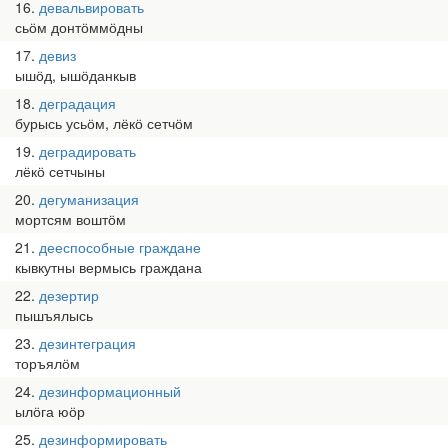
16
девальвировать
сьӧм донтӧммӧдны
17
девиз
ышӧд, ышӧданкыв
18
деградация
бурысь усьӧм, лёкӧ сетчӧм
19
деградировать
лёкӧ сетчыны
20
дегуманизация
мортсям воштӧм
21
дееспособные граждане
кывкутны вермысь граждана
22
дезертир
пышъялысь
23
дезинтеграция
торъялӧм
24
дезинформационный
ылӧга юӧр
25
дезинформировать