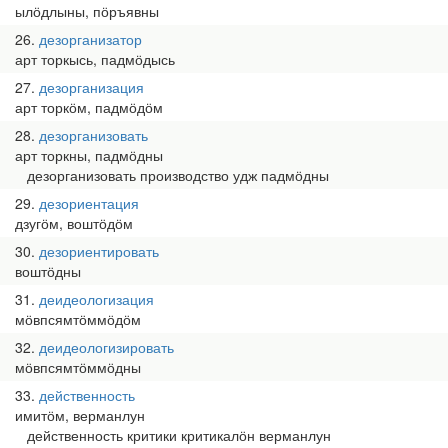
ылӧдлыны, пӧръявны
26
дезорганизатор
арт торкысь, падмӧдысь
27
дезорганизация
арт торкӧм, падмӧдӧм
28
дезорганизовать
арт торкны, падмӧдны
дезорганизовать производство удж падмӧдны
29
дезориентация
дзугӧм, воштӧдӧм
30
дезориентировать
воштӧдны
31
деидеологизация
мӧвпсямтӧммӧдӧм
32
деидеологизировать
мӧвпсямтӧммӧдны
33
действенность
имитӧм, верманлун
действенность критики критикалӧн верманлун