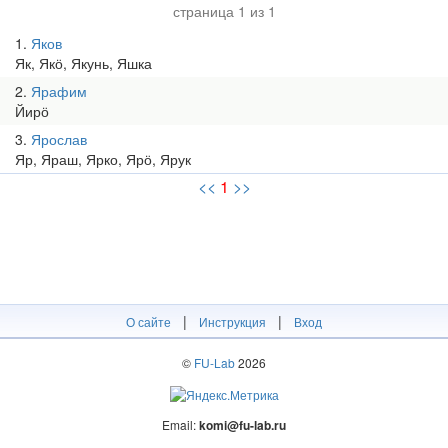
страница 1 из 1
1
Яков
Як, Якӧ, Якунь, Яшка
2
Ярафим
Йирӧ
3
Ярослав
Яр, Яраш, Ярко, Ярӧ, Ярук
<<
1
>>
|
|
О сайте
Инструкция
Вход
©
FU-Lab
2026
Email:
komi@fu-lab.ru