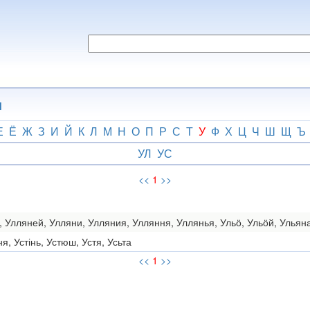
н
Е
Ё
Ж
З
И
Й
К
Л
М
Н
О
П
Р
С
Т
У
Ф
Х
Ц
Ч
Ш
Щ
Ъ
УЛ
УС
<<
1
>>
, Улляней, Улляни, Улляния, Улляння, Уллянья, Ульӧ, Ульӧй, Ульян
ня, Устінь, Устюш, Устя, Усьта
<<
1
>>