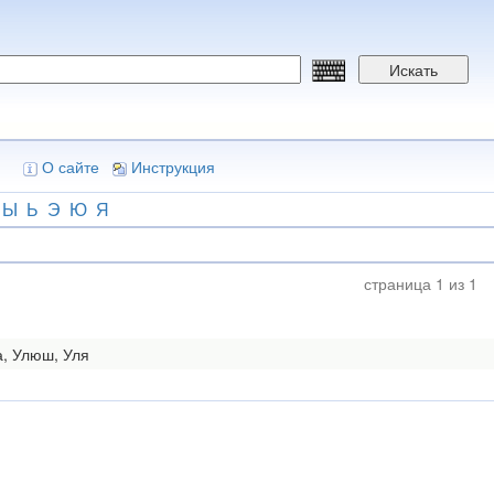
Искать
О сайте
Инструкция
Ы
Ь
Э
Ю
Я
страница 1 из 1
а, Улюш, Уля