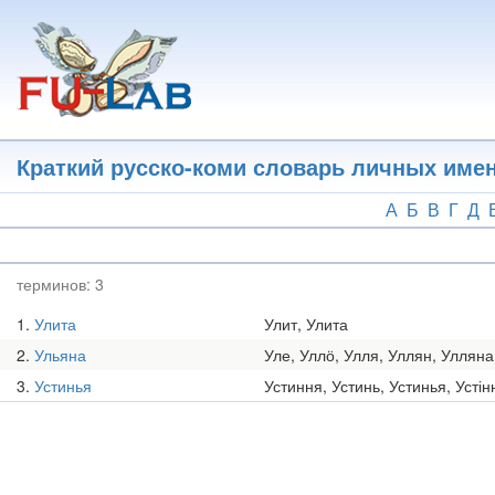
Перейти
к
основному
содержанию
Краткий русско-коми словарь личных име
А
Б
В
Г
Д
терминов:
3
1
Улита
Улит, Улита
2
Ульяна
Уле, Уллӧ, Улля, Уллян, Улляна
3
Устинья
Устиння, Устинь, Устинья, Устін