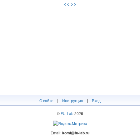
<<
>>
|
|
О сайте
Инструкция
Вход
©
FU-Lab
2026
Email:
komi@fu-lab.ru