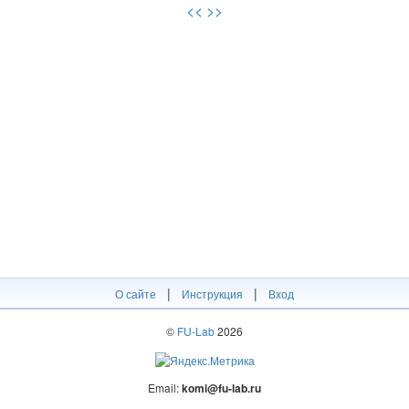
<<
>>
|
|
О сайте
Инструкция
Вход
©
FU-Lab
2026
Email:
komi@fu-lab.ru