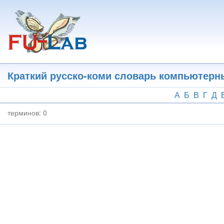
Перейти
к
основному
содержанию
Краткий русско-коми словарь компьютерн
А
Б
В
Г
Д
терминов:
0