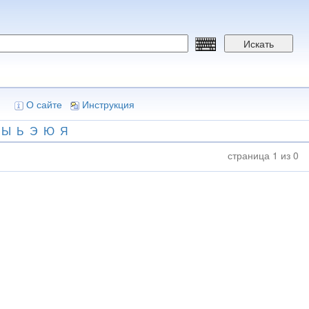
Искать
О сайте
Инструкция
Ы
Ь
Э
Ю
Я
страница 1 из 0