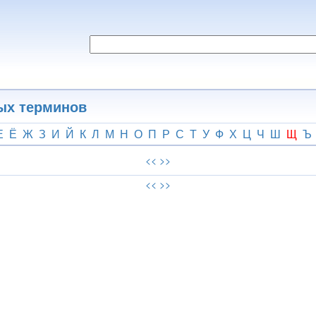
ых терминов
Е
Ё
Ж
З
И
Й
К
Л
М
Н
О
П
Р
С
Т
У
Ф
Х
Ц
Ч
Ш
Щ
Ъ
<<
>>
<<
>>