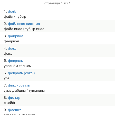
страница 1 из 1
1
файл
файл / тубыр
2
файловая система
файл инас / тубыр инас
3
файрвол
файрвол
4
факс
факс
5
февраль
урасьӧм тӧлысь
6
февраль (сокр.)
урт
7
фиксировать
зумыдмӧдны / тувъявны
8
фильтр
сысйӧг
9
флешка
гӧрддзым, флешка