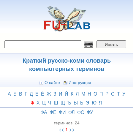
Перейти
к
основному
содержанию
Искать
Краткий русско-коми словарь
компьютерных терминов
О сайте
Инструкция
А
Б
В
Г
Д
Е
Ё
Ж
З
И
Й
К
Л
М
Н
О
П
Р
С
Т
У
Ф
Х
Ц
Ч
Ш
Щ
Ъ
Ы
Ь
Э
Ю
Я
ФА
ФЕ
ФИ
ФЛ
ФО
ФУ
терминов:
24
<<
1
>>