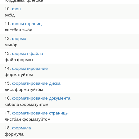
10
фон
эжӧд
11
фоны страниц
листбан эжӧд
12
форма
мыгӧр
13
формат файла
файл формат
14
форматирование
форматуйтӧм
15
форматирование диска
диск форматуйтӧм
16
форматирование документа
кабала форматуйтӧм
17
форматирование страницы
листбан форматуйтӧм
18
формула
формула