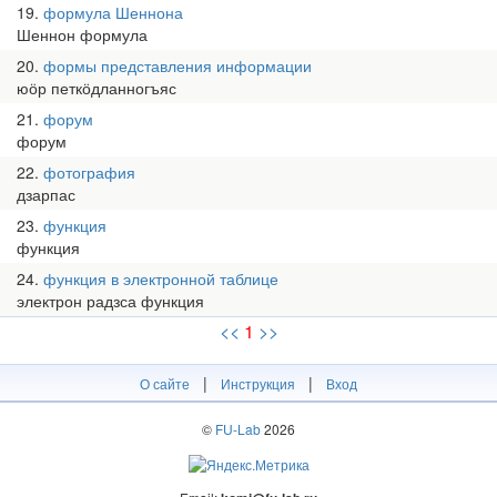
19
формула Шеннона
Шеннон формула
20
формы представления информации
юӧр петкӧдланногъяс
21
форум
форум
22
фотография
дзарпас
23
функция
функция
24
функция в электронной таблице
электрон радзса функция
<<
1
>>
|
|
О сайте
Инструкция
Вход
©
FU-Lab
2026