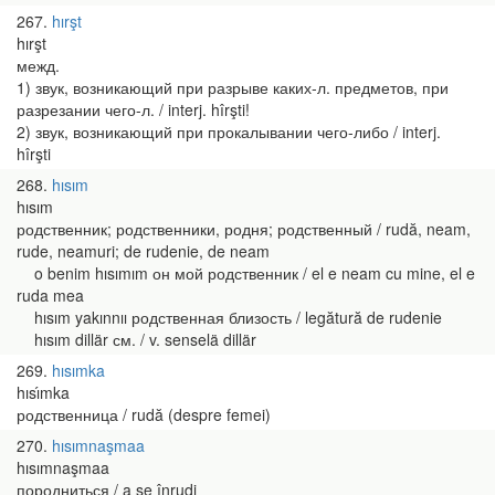
267
hırşt
hırşt
межд.
1) звук, возникающий при разрыве каких-л. предметов, при
разрезании чего-л. / interj. hîrşti!
2) звук, возникающий при прокалывании чего-либо / interj.
hîrşti
268
hısım
hısım
родственник; родственники, родня; родственный / rudă, neam,
rude, neamuri; de rudenie, de neam
o benim hısımım он мой родственник / el e neam cu mine, el e
ruda mea
hısım yakınnıı родственная близость / legătură de rudenie
hısım dillär см. / v. senselä dillär
269
hısımka
hısı́mka
родственница / rudă (despre femei)
270
hısımnaşmaa
hısımnaşmaa
породниться / a se înrudi