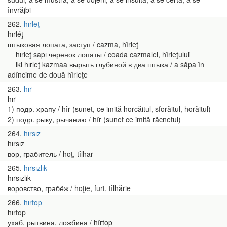
învrăjbi
262
hırleţ
hırléţ
штыковая лопата, заступ / cazma, hîrleţ
hırleţ sapı черенок лопаты / coada cazmalei, hîrleţului
iki hırleţ kazmaa вырыть глубиной в два штыка / a săpa în
adîncime de două hîrleţe
263
hır
hır
1) подр. храпу / hîr (sunet, ce imită horcăitul, sforăitul, horăitul)
2) подр. рыку, рычанию / hîr (sunet ce imită răcnetul)
264
hırsız
hırsız
вор, грабитель / hoţ, tîlhar
265
hırsızlık
hırsızlık
воровство, грабёж / hoţie, furt, tîlhărie
266
hırtop
hırtop
ухаб, рытвина, ложбина / hîrtop