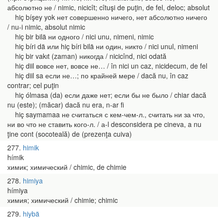
абсолютно не / nimic, nicicît; cîtuşi de puţin, de fel, deloc; absolut
hiç bíşey yok нет совершенно ничего, нет абсолютно ничего
/ nu-i nimic, absolut nimic
hiç bir bilä ни одного / nici unu, nimeni, nimic
hiç bíri dä или hiç bíri bilä ни один, никто / nici unul, nimeni
hiç bir vakıt (zaman) никогда / nicicînd, nici odată
hiç diil вовсе нет, вовсе не… / în nici un caz, nicidecum, de fel
hiç diil sa если не…; по крайней мере / dacă nu, în caz
contrar; cel puţin
hiç ólmasa (da) если даже нет; если бы не было / chiar dacă
nu (este); (măcar) dacă nu era, n-ar fi
hiç saymamaa не считаться с кем-чем-л., считать ни за что,
ни во что не ставить кого-л. / а-l desconsidera pe cineva, a nu
ţine cont (socoteală) de (prezenţa cuiva)
277
himik
hímik
химик; химический / chimic, de chimie
278
himiya
hímiya
химия; химический / chimie; chimic
279
hiybä