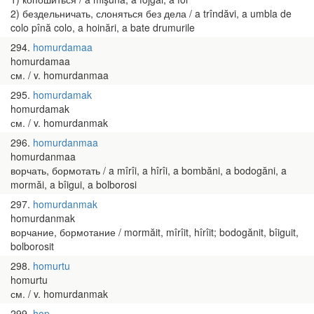
2) бездельничать, слоняться без дела / a trîndăvi, a umbla de
colo pînă colo, a hoinări, a bate drumurile
294
homurdamaa
homurdamaa
см. / v. homurdanmaa
295
homurdamak
homurdamak
см. / v. homurdanmak
296
homurdanmaa
homurdanmaa
ворчать, бормотать / a mîrîi, a hîrîi, a bombăni, a bodogăni, a
mormăi, a bîigui, a bolborosi
297
homurdanmak
homurdanmak
ворчание, бормотание / mormăit, mîrîit, hîrîit; bodogănit, bîiguit,
bolborosit
298
homurtu
homurtu
см. / v. homurdanmak
299
hop