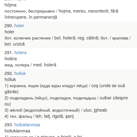
hójma
постоянно, беспрерывно / hojma, mereu, necontenit, fără
întrerupere, în permanenţă
290
holer
holer
бот. колючее растение / bot. holeră; reg. cătină; бот. / крапива /
bot. urzică
291
holera
holéra
мед. холера / med. holeră
292
holluk
hólluk
1) корзина, ящик (куда куры кладут яйца) / coş (unde se ouă
găinile)
2) подкладень (яйцо), подкладок, подкладыш / cuibar (despre
ou)
3) жёлоб (водопойный, водосточный) / uluc, jgheab
4) тех. фальц / teh. falţ, rigolă, şanţ
293
holluklanmaa
holluklanmaa
1) копошиться / a mişuna, a fojgăi, a foi