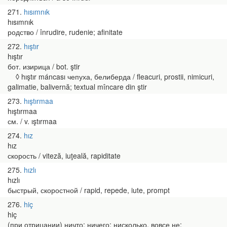
271
hısımnık
hısımnık
родство / înrudire, rudenie; afinitate
272
hıştır
hıştır
бот. изирица / bot. ştir
◊ hıştır máncası чепуха, белиберда / fleacuri, prostii, nimicuri,
galimatie, balivernă; textual mîncare din ştir
273
hıştırmaa
hıştırmaa
см. / v. ıştırmaa
274
hız
hız
скорость / viteză, iuţeală, rapiditate
275
hızlı
hızlı
быстрый, скоростной / rapid, repede, iute, prompt
276
hiç
hiç
(при отрицании) ничто; ничего; нисколько, вовсе не;