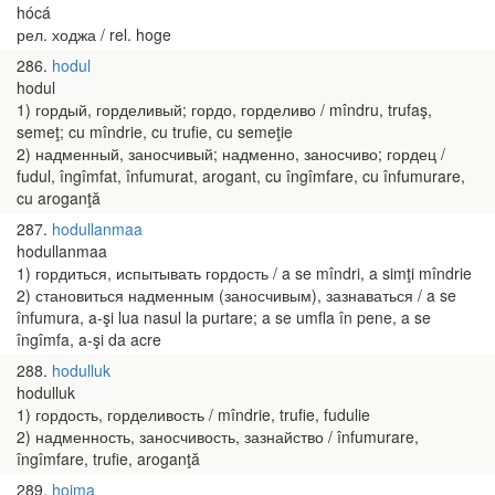
hócá
рел. ходжа / rel. hoge
286
hodul
hodul
1) гордый, горделивый; гордо, горделиво / mîndru, trufaş,
semeţ; cu mîndrie, cu trufie, cu semeţie
2) надменный, заносчивый; надменно, заносчиво; гордец /
fudul, îngîmfat, înfumurat, arogant, cu îngîmfare, cu înfumurare,
cu aroganţă
287
hodullanmaa
hodullanmaa
1) гордиться, испытывать гордость / a se mîndri, a simţi mîndrie
2) становиться надменным (заносчивым), зазнаваться / a se
înfumura, a-şi lua nasul la purtare; a se umfla în pene, a se
îngîmfa, a-şi da acre
288
hodulluk
hodulluk
1) гордость, горделивость / mîndrie, trufie, fudulie
2) надменность, заносчивость, зазнайство / înfumurare,
îngîmfare, trufie, aroganţă
289
hojma