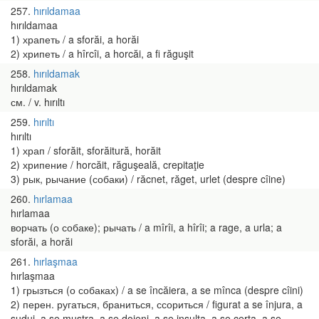
257
hırıldamaa
hırıldamaa
1) храпеть / a sforăi, a horăi
2) хрипеть / a hîrcîi, a horcăi, a fi răguşit
258
hırıldamak
hırıldamak
см. / v. hırıltı
259
hırıltı
hırıltı
1) храп / sforăit, sforăitură, horăit
2) хрипение / horcăit, răguşeală, crepitaţie
3) рык, рычание (собаки) / răcnet, răget, urlet (despre cîine)
260
hırlamaa
hırlamaa
ворчать (о собаке); рычать / a mîrîi, a hîrîi; a rage, a urla; a
sforăi, a horăi
261
hırlaşmaa
hırlaşmaa
1) грызться (о собаках) / a se încăiera, a se mînca (despre cîini)
2) перен. ругаться, браниться, ссориться / figurat a se înjura, a
sudui, a se mustra, a se dojeni, a se insulta, a se certa, a se