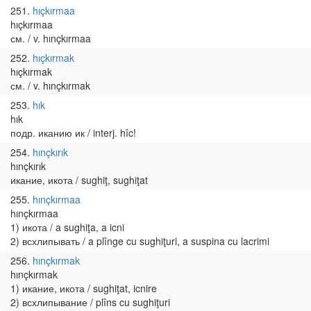
251
hıçkırmaa
hıçkırmaa
см. / v. hınçkırmaa
252
hıçkırmak
hıçkırmak
см. / v. hınçkırmak
253
hık
hık
подр. иканию ик / interj. hîc!
254
hınçkırık
hınçkırık
икание, икота / sughiţ, sughiţat
255
hınçkırmaa
hınçkırmaa
1) икота / a sughiţa, a icni
2) всхлипывать / a plînge cu sughiţuri, a suspina cu lacrimi
256
hınçkırmak
hınçkırmak
1) икание, икота / sughiţat, icnire
2) всхлипывание / plîns cu sughiţuri