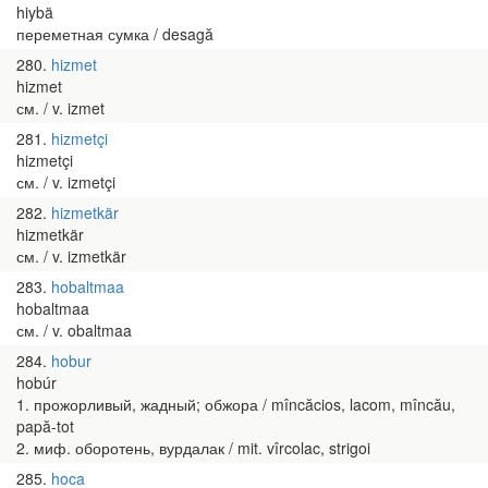
hiybä
переметная сумка / desagă
280
hizmet
hizmet
см. / v. izmet
281
hizmetçi
hizmetçi
см. / v. izmetçi
282
hizmetkär
hizmetkär
см. / v. izmetkär
283
hobaltmaa
hobaltmaa
см. / v. obaltmaa
284
hobur
hobúr
1. прожорливый, жадный; обжора / mîncăcios, lacom, mîncău,
papă-tot
2. миф. оборотень, вурдалак / mit. vîrcolac, strigoi
285
hoca