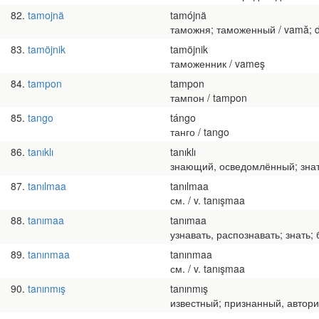
82
tamojnä
tamójnä
таможня; таможенный / vamă; 
83
tamöjnik
tamöjnik
таможенник / vameş
84
tampon
tampon
тампон / tampon
85
tango
tángo
танго / tango
86
tanıklı
tanıklı
знающий, осведомлённый; знаток 
87
tanılmaa
tanılmaa
см. / v. tanışmaa
88
tanımaa
tanımaa
узнавать, распознавать; знать; б
89
tanınmaa
tanınmaa
см. / v. tanışmaa
90
tanınmış
tanınmış
известный; признанный, авторите