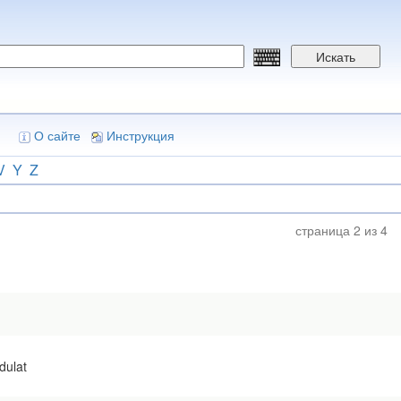
Искать
О сайте
Инструкция
V
Y
Z
страница 2 из 4
dulat