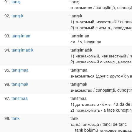
91
tanış
tanış
знакомство / cunoştinţă, cunoaşt
92
tanışık
tanışık
1) знакомый, известный / cunoscu
2) знакомый с чем-л., осведомл
93
tanışılmaa
tanışılmaa
см. / v. tanışmaa
94
tanışılmadık
tanışılmadık
1) незнакомый, неизвестный / n
2) незнакомый с чем-л., неосве
95
tanışmaa
tanışmaa
знакомиться (друг с другом); узн
96
tanışmak
tanışmak
знакомство / cunoştinţă, cunoşti
97
tanıtmaa
tanıtmaa
1) дать знать о чём-л. / a da de 
2) познакомить / a face cunoştin
98
tank
tank
танк; танковый / tanc; de tanc
tank bölümü танковое подразде