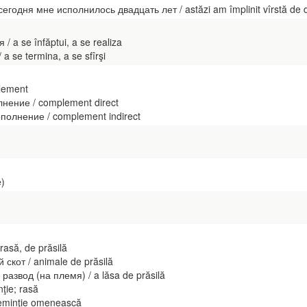
годня мне исполнилось двадцать лет / astăzi am împlinit vîrstă de 
 a se înfăptui, a se realiza
a se termina, a se sfîrşi
lement
ение / complement direct
олнение / complement indirect
e)
rasă, de prăsilă
скот / animale de prăsilă
азвод (на племя) / a lăsa de prăsilă
nţie; rasă
seminţie omenească