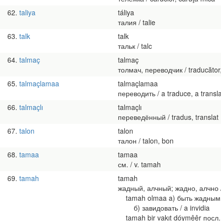
62
taliya
táliya
талия / talie
63
talk
talk
тальк / talc
64
talmaç
talmaç
толмач, переводчик / traducător,
65
talmaçlamaa
talmaçlamaa
переводить / a traduce, a transl
66
talmaçlı
talmaçlı
переведённый / tradus, translat
67
talon
talon
талон / talon, bon
68
tamaa
tamaa
см. / v. tamah
69
tamah
tamah
жадный, алчный; жадно, алчно / l
tamah olmaa a) быть жадным, жад
б) завидовать / a invidia
tamah bir vakıt dóymêêr посл. ж