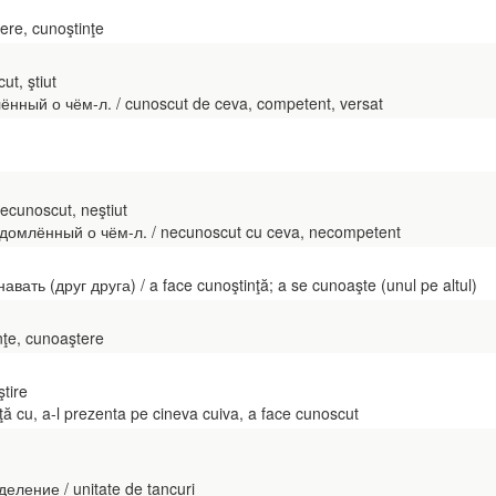
ere, cunoştinţe
t, ştiut
ённый о чём-л. / cunoscut de ceva, competent, versat
ecunoscut, neştiut
домлённый о чём-л. / necunoscut cu ceva, necompetent
авать (друг друга) / a face cunoştinţă; a se cunoaşte (unul pe altul)
nţe, cunoaştere
ştire
ţă cu, a-l prezenta pe cineva cuiva, a face cunoscut
ление / unitate de tancuri