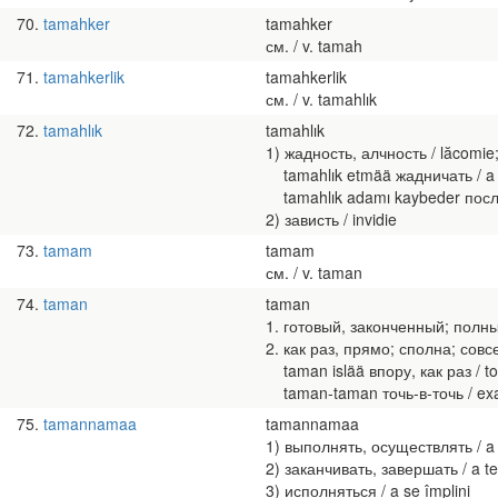
70
tamahker
tamahker
см. / v. tamah
71
tamahkerlik
tamahkerlik
см. / v. tamahlık
72
tamahlık
tamahlık
1) жадность, алчность / lăcomie;
tamahlık etmää жадничать / a 
tamahlık adamı kaybeder посл. 
2) зависть / invidie
73
tamam
tamam
см. / v. taman
74
taman
taman
1. готовый, законченный; полный,
2. как раз, прямо; сполна; совсем
taman islää впору, как раз / to
taman-taman точь-в-точь / exact
75
tamannamaa
tamannamaa
1) выполнять, осуществлять / a î
2) заканчивать, завершать / a ter
3) исполняться / a se împlini