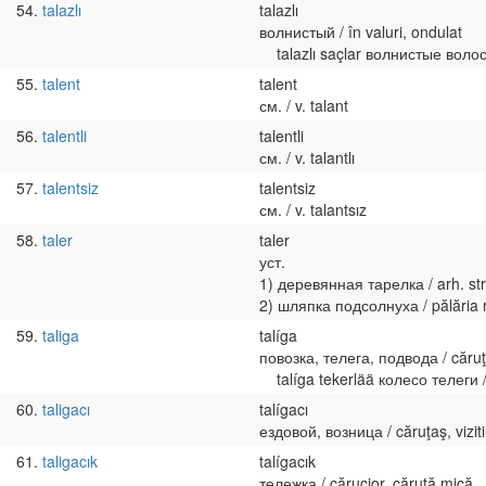
54
talazlı
talazlı
волнистый / în valuri, ondulat
talazlı saçlar волнистые волос
55
talent
talent
см. / v. talant
56
talentli
talentli
см. / v. talantlı
57
talentsiz
talentsiz
см. / v. talantsız
58
taler
taler
уст.
1) деревянная тарелка / arh. str
2) шляпка подсолнуха / pălăria răs
59
taliga
talíga
повозка, телега, подвода / căruţ
talíga tekerlää колесо телеги / r
60
taligacı
talígacı
ездовой, возница / căruţaş, vizit
61
taligacık
talígacık
тележка / cărucior, căruţă mică