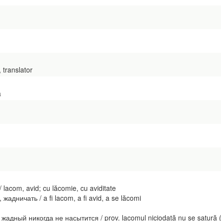
 translator
a
acom, avid; cu lăcomie, cu aviditate
ничать / a fi lacom, a fi avid, a se lăcomi
адный никогда не насытится / prov. lacomul niciodată nu se satură (