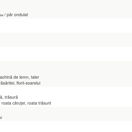
ы / păr ondulat
achină de lemn, taler
ăritei, florii-soarelui
ă, trăsură
oata căruţei, roata trăsurii
iu