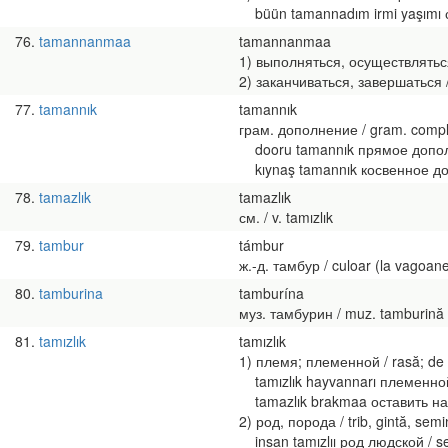
büün tamannadım irmi yaşımı се
76
tamannanmaa
tamannanmaa
1) выполняться, осуществляться /
2) заканчиваться, завершаться / 
77
tamannık
tamannık
грам. дополнение / gram. comp
dooru tamannık прямое дополн
kıynaş tamannık косвенное доп
78
tamazlık
tamazlık
см. / v. tamızlık
79
tambur
támbur
ж.-д. тамбур / culoar (la vagoan
80
tamburina
tamburína
муз. тамбурин / muz. tamburină
81
tamızlık
tamızlık
1) племя; племенной / rasă; de 
tamızlık hayvannarı племенной 
tamazlık brakmaa оставить на р
2) род, порода / trib, gintă, semi
insan tamızlıı род людской / 