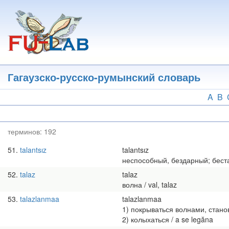
Перейти
к
основному
содержанию
Гагаузско-русско-румынский словарь
A
B
терминов:
192
51
talantsız
talantsız
неспособный, бездарный; бесталанн
52
talaz
talaz
волна / val, talaz
53
talazlanmaa
talazlanmaa
1) покрываться волнами, становит
2) колыхаться / a se legăna