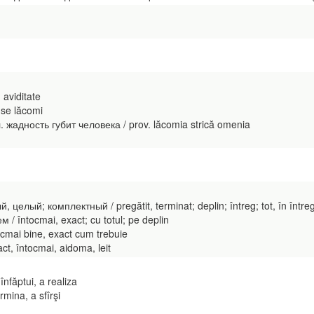
 aviditate
se lăcomi
жадность губит человека / prov. lăcomia strică omenia
 целый; комплектный / pregătit, terminat; deplin; întreg; tot, în între
 / întocmai, exact; cu totul; pe deplin
cmai bine, exact cum trebuie
, întocmai, aidoma, leit
nfăptui, a realiza
mina, a sfîrşi