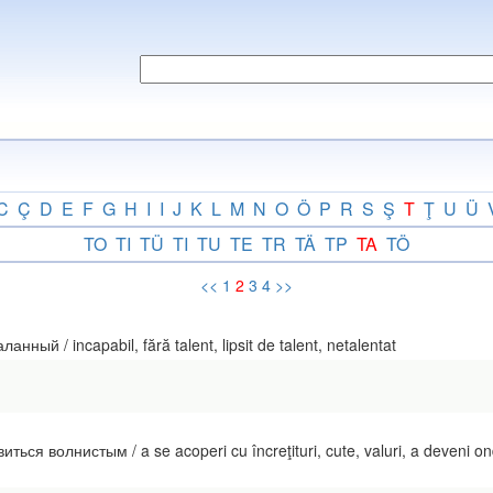
C
Ç
D
E
F
G
H
I
I
J
K
L
M
N
O
Ö
P
R
S
Ş
T
Ţ
U
Ü
TO
TI
TÜ
TI
TU
TE
TR
TÄ
TP
TA
TÖ
<<
1
2
3
4
>>
ый / incapabil, fără talent, lipsit de talent, netalentat
ься волнистым / a se acoperi cu încreţituri, cute, valuri, a deveni on