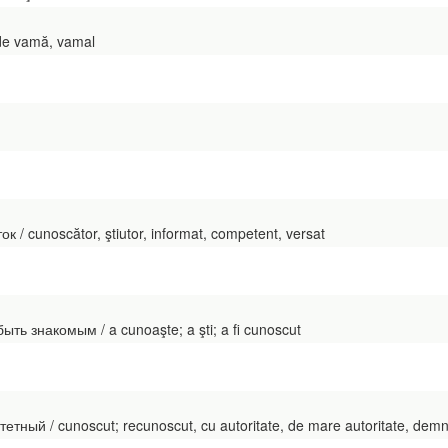
de vamă, vamal
/ cunoscător, ştiutor, informat, competent, versat
ыть знакомым / a cunoaşte; a şti; a fi cunoscut
тный / cunoscut; recunoscut, cu autoritate, de mare autoritate, demn