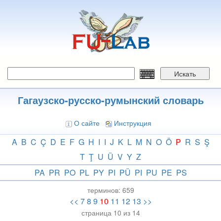
Перейти
к
основному
содержанию
Искать
Гагаузско-русско-румынский словарь
О сайте
Инструкция
A
B
C
Ç
D
E
F
G
H
I
I
J
K
L
M
N
O
Ö
P
R
S
Ş
T
Ţ
U
Ü
V
Y
Z
PA
PR
PO
PL
PY
PI
PÜ
PI
PU
PE
PS
терминов:
659
<<
7
8
9
10
11
12
13
>>
страница 10 из 14