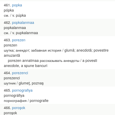
461
popka
pópka
см. / v. púpka
462
popkalanmaa
popkalanmaa
см. / v. pupkalanmaa
463
porezen
porezen
шутка; анекдот; забавная история / glumă; anecdotă; povestire
amuzantă
porezen annatmaa рассказывать анекдоты / a povesti
anecdote, a spune bancuri
464
porezenci
porezenci
шутник / glumeţ, poznaş
465
pornografiya
pornográfiya
порнография / pornografie
466
poroşok
poroşok