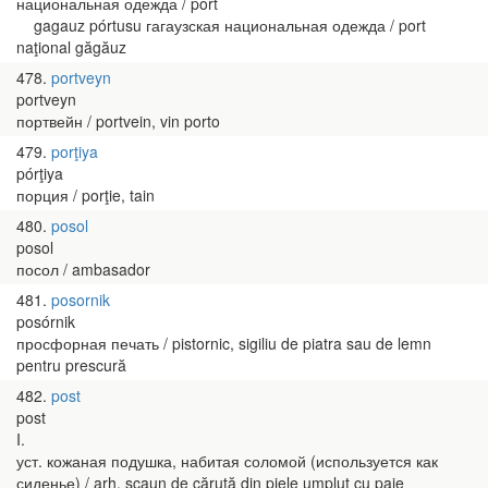
национальная одежда / port
gagauz pórtusu гагаузская национальная одежда / port
naţional găgăuz
478
portveyn
portveyn
портвейн / portvein, vin porto
479
porţiya
pórţiya
порция / porţie, tain
480
posol
posol
посол / ambasador
481
posornik
posórnik
просфорная печать / pistornic, sigiliu de piatra sau de lemn
pentru prescură
482
post
post
I.
уст. кожаная подушка, набитая соломой (используется как
сиденье) / arh. scaun de căruţă din piele umplut cu paie