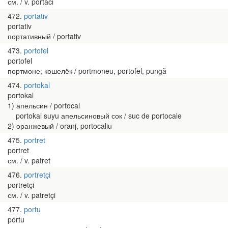
см. / v. pórtacı
472
portativ
portativ
портативный / portativ
473
portofel
portofel
портмоне; кошелёк / portmoneu, portofel, pungă
474
portokal
portokal
1) апельсин / portocal
portokal suyu апельсиновый сок / suc de portocale
2) оранжевый / oranj, portocaliu
475
portret
portret
см. / v. patret
476
portretçi
portretçi
см. / v. patretçi
477
portu
pórtu