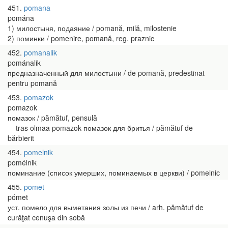
451
pomana
pomána
1) милостыня, подаяние / pomană, milă, milostenie
2) поминки / pomenire, pomană, reg. praznic
452
pomanalik
pománalik
предназначенный для милостыни / de pomană, predestinat
pentru pomană
453
pomazok
pomazok
помазок / pămătuf, pensulă
tras olmaa pomazok помазок для бритья / pămătuf de
bărbierit
454
pomelnik
pomélnik
поминание (список умерших, поминаемых в церкви) / pomelnic
455
pomet
pómet
уст. помело для выметания золы из печи / arh. pămătuf de
curăţat cenuşa din sobă