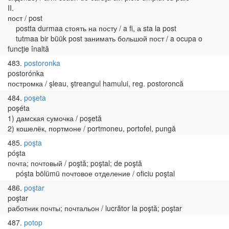
II.
пост / post
postta durmaa стоять на посту / a fi, а sta la post
tutmaa bir büük post занимать большой пост / a ocupa o
funcţie înaltă
483
postoronka
postorónka
постромка / şleau, ştreangul hamului, reg. postoroncă
484
poşeta
poşéta
1) дамская сумочка / poşetă
2) кошелёк, портмоне / portmoneu, portofel, pungă
485
poşta
póşta
почта; почтовый / poştă; poştal; de poştă
póşta bölümü почтовое отделение / oficiu poştal
486
poştar
poştar
работник почты; почтальон / lucrător la poştă; poştar
487
potop