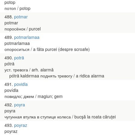
potop
потоп / potop
488
potmar
potmar
поросёнок / purcel
489
potmarlamaa
potmarlamaa
опороситься / a făta purcei (despre scroafe)
490
poträ
póträ
уст. тревога / arh. alarmă
póträ kaldırmaa поднять тревогу / a ridica alarma
491
povidla
povídla
повидло; джем / magiun; gem
492
poyra
poyra
чугунная втулка в ступице колеса / bucşă la roata căruţei
493
poyraz
poyraz