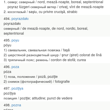
1. север; северный / nord, mează-noapte, boreal, septentrional
poyraz lüzgeri северный ветер / crivaţ, vînt de mează-noapte
2. косоглазый / saşiu, cu privire crucişă, strabic
494
poyrazdakı
poyrazdakı
северный / de mează-noapte, de nord, nordic, boreal,
septentrional
495
poyu
póyu
1) свивальник, свивальная повязка / faşă
2) шерстяной разноцветный шнур / şnur (şiret) colorat de lînă
3) тряпичный пояс; ремень / cordon de stofă; curea
496
poza
póza
1) поза, положение / poză, poziţie
2) снимок (фотографический) / fotografie
497
poziţiya
pozíţiya
позиция / poziţie; atitudine; punct de vedere
498
pozna
pózna