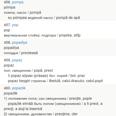
456
pompa
pómpa
помпа, насос / pompă
su pómpası водяной насос / pompă de apă
457
pop
pop
вертикальная стойка; подпора / proptea, stîlp
458
popadiya
popadíya
попадья / preoteasă
459
popaz
popaz
поп; священник / popă; preot
◊ popaz sópası (prásası) бот. порей / bot. praz
popaz beygiri стрекоза / libelulă, calul-dracului, calul-popii
460
popazlık
popazlık
1) положение попа; сан священника / preoţie, popie
popazlık etmää быть попом (священником) / a fi preot, a
preoţi, a sluji la biserică
2) священники, духовенство / preoţime, cler