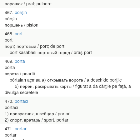
порошок / praf; pulbere
467
porşin
pórşin
поршень / piston
468
port
port
порт; портовый / port; de port
port kasabası портовый город / oraş-port
469
porta
pórta
ворота / poartă
pórtaları açmaa а) открывать ворота / а deschide porţile
б) перен. раскрывать карты / figurat a da cărţile pe faţă, a
divulga secretele
470
portacı
pórtacı
1) привратник, швейцар / portar
2) спорт. вратарь / sport. portar
471
portar
portar