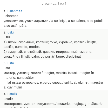
страница 1 из 1
1
uslanmaa
uslanmaa
успокоиться, утихомириться / a se linişti, a se calma, a se potoli,
a se astîmpăra
2
uslu
uslu
1) тихий, скромный, кроткий; тихо, скромно, кротко / liniştit,
pacific, cuminte, modest
2) смирный, спокойный; дисциплинированный; смирно,
спокойно / liniştit, calm, cu purtări bune, disciplinat
3
usta
usta
мастер, умелец; знаток / meşter, maistru iscusit, meşter în
materie; cunoscător
laf ustası острослов; мастер слова / spiritual, glumeţ; maestru
al cuvîntului
4
ustalık
ustalık
мастерство, умение; искусность / meserie, meşteşug; măiestrie,