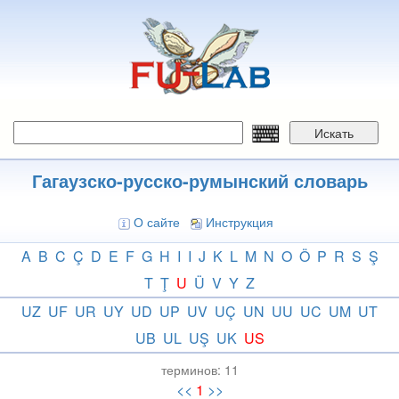
Перейти
к
основному
содержанию
Искать
Гагаузско-русско-румынский словарь
О сайте
Инструкция
A
B
C
Ç
D
E
F
G
H
I
I
J
K
L
M
N
O
Ö
P
R
S
Ş
T
Ţ
U
Ü
V
Y
Z
UZ
UF
UR
UY
UD
UP
UV
UÇ
UN
UU
UC
UM
UT
UB
UL
UŞ
UK
US
терминов:
11
<<
1
>>