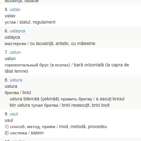
iscusinţă, dibăcie
5
ustav
ustav
устав / statul, regulament
6
ustayca
ustáyca
мастерски / cu iscusinţă, artistic, cu măiestrie
7
ustun
ustun
горизонтальный брус (в козлах) / bară orizontală (la capra de
tăiat lemne)
8
ustura
ustura
бритва / brici
ustura bilemää (çekmää) править бритву / a ascuţi briciul
kör ustura тупая бритва / brici neascuţit, brici tocit
9
usul
usul
1) способ, метод, приём / mod, metodă, procedeu
2) система / sistem