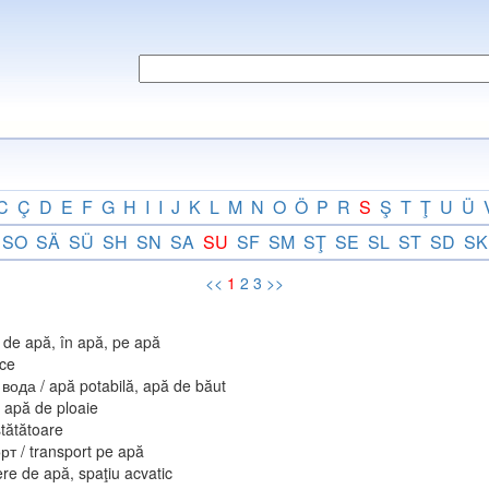
C
Ç
D
E
F
G
H
I
I
J
K
L
M
N
O
Ö
P
R
S
Ş
T
Ţ
U
Ü
SO
SÄ
SÜ
SH
SN
SA
SU
SF
SM
SŢ
SE
SL
ST
SD
SK
<<
1
2
3
>>
 de apă, în apă, pe apă
lce
а / apă potabilă, apă de băut
apă de ploaie
tătătoare
 / transport pe apă
re de apă, spaţiu acvatic