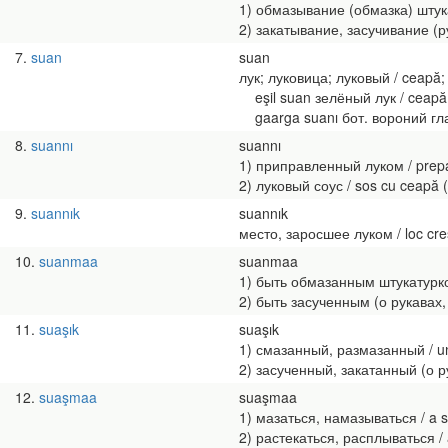
1) обмазывание (обмазка) штукату
2) закатывание, засучивание (рук
7
suan
suan
лук; луковица; луковый / ceapă;
eşil suan зелёный лук / ceapă
gaarga suanı бот. вороний глаз 
8
suannı
suannı
1) приправленный луком / prep
2) луковый соус / sos cu ceapă (
9
suannık
suannık
место, заросшее луком / loc cres
10
suanmaa
suanmaa
1) быть обмазанным штукатуркой,
2) быть засученным (о рукавах, ш
11
suaşık
suaşık
1) смазанный, размазанный / uns
2) засученный, закатанный (о рук
12
suaşmaa
suaşmaa
1) мазаться, намазываться / a s
2) растекаться, расплываться / a