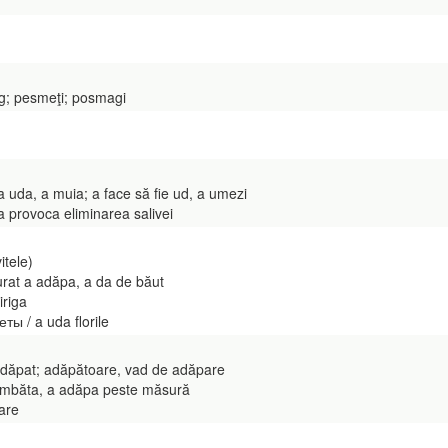
g; pesmeţi; posmagi
uda, a muia; a face să fie ud, a umezi
provoca eliminarea salivei
itele)
urat a adăpa, a da de băut
iriga
ы / a uda florile
adăpat; adăpătoare, vad de adăpare
 îmbăta, a adăpa peste măsură
are