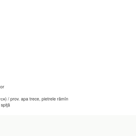
tor
 / prov. apa trece, pietrele rămîn
spiţă