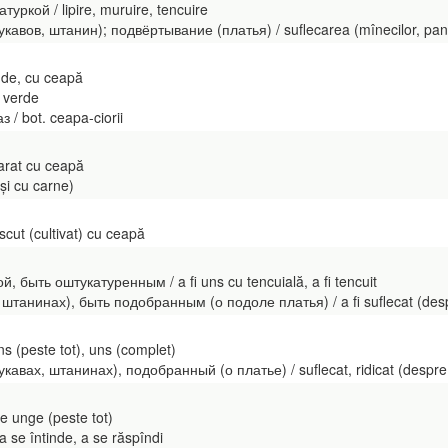
ркой / lipire, muruire, tencuire
авов, штанин); подвёртывание (платья) / suflecarea (mînecilor, pantal
 de, cu ceapă
 verde
/ bot. ceapa-ciorii
arat cu ceapă
și cu carne)
cut (cultivat) cu ceapă
 быть оштукатуренным / a fi uns cu tencuială, a fi tencuit
танинах), быть подобранным (о подоле платья) / a fi suflecat (despre m
 (peste tot), uns (complet)
авах, штанинах), подобранный (о платье) / suflecat, ridicat (despre p
e unge (peste tot)
 se întinde, a se răspîndi