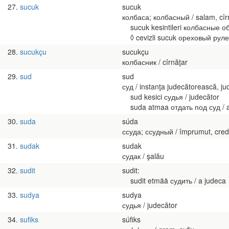
27
sucuk
sucuk
колбаса; колбасный / salam, cîrn
sucuk kesintileri колбасные обре
◊ cevizli sucuk ореховый рулет
28
sucukçu
sucukçu
колбасник / cîrnăţar
29
sud
sud
суд / instanţa judecătorească, ju
sud kesici судья / judecător
suda atmaa отдать под суд / a da
30
suda
súda
ссуда; ссудный / împrumut, cred
31
sudak
sudak
судак / şalău
32
sudit
sudit:
sudit etmää судить / a judeca
33
sudya
sudya
судья / judecător
34
sufiks
súfiks