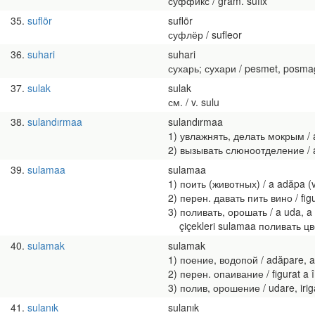
суффикс / gram. sufix
35
suflör
suflör
суфлёр / sufleor
36
suhari
suhari
сухарь; сухари / pesmet, posma
37
sulak
sulak
см. / v. sulu
38
sulandırmaa
sulandırmaa
1) увлажнять, делать мокрым / a 
2) вызывать слюноотделение / a 
39
sulamaa
sulamaa
1) поить (животных) / a adăpa (v
2) перен. давать пить вино / fig
3) поливать, орошать / a uda, a 
çiçekleri sulamaa поливать цвет
40
sulamak
sulamak
1) поение, водопой / adăpare, 
2) перен. опаивание / figurat a
3) полив, орошение / udare, irig
41
sulanık
sulanık