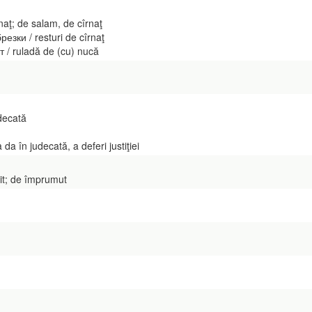
aţ; de salam, de cîrnaţ
зки / resturi de cîrnaţ
 / ruladă de (cu) nucă
decată
 în judecată, a deferi justiţiei
it; de împrumut