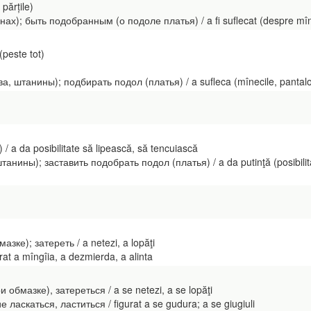
 părțile)
ах); быть подобранным (о подоле платья) / a fi suflecat (despre mîneci,
peste tot)
а, штанины); подбирать подол (платья) / a sufleca (mînecile, pantalonii
 a da posibilitate să lipească, să tencuiască
анины); заставить подобрать подол (платья) / a da putinţă (posibilitate
азке); затереть / a netezi, a lopăţi
rat a mîngîia, a dezmierda, a alinta
 обмазке), затереться / a se netezi, a se lopăţi
ласкаться, ластиться / figurat a se gudura; a se giugiuli