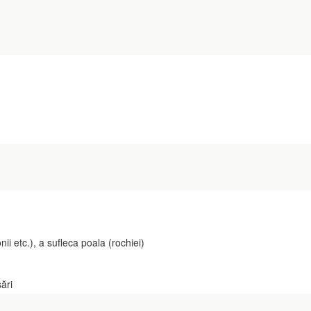
 etc.), a sufleca poala (rochiei)
ări