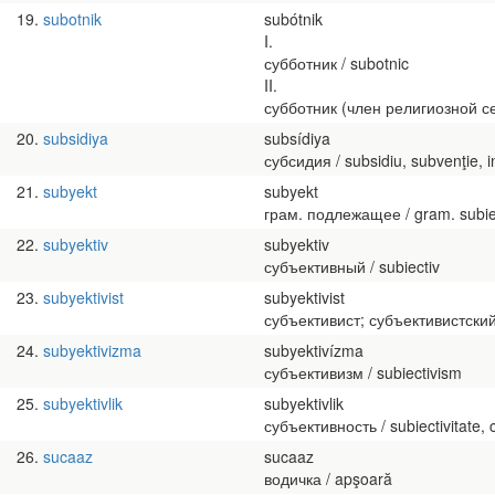
19
subotnik
subótnik
I.
субботник / subotnic
II.
субботник (член религиозной сек
20
subsidiya
subsídiya
субсидия / subsidiu, subvenţie, 
21
subyekt
subyekt
грам. подлежащее / gram. subie
22
subyektiv
subyektiv
субъективный / subiectiv
23
subyektivist
subyektivist
субъективист; субъективистский /
24
subyektivizma
subyektivízma
субъективизм / subiectivism
25
subyektivlik
subyektivlik
субъективность / subiectivitate, 
26
sucaaz
sucaaz
водичка / apşoară