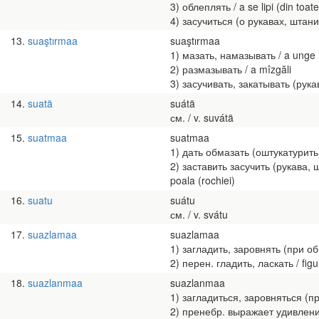
3) облеплять / a se lipi (din toate
4) засучиться (о рукавах, штанин
13
suaştırmaa
suaştırmaa
1) мазать, намазывать / a unge (
2) размазывать / a mîzgăli
3) засучивать, закатывать (рукав
14
suatä
suátä
см. / v. suvátä
15
suatmaa
suatmaa
1) дать обмазать (оштукатурить) /
2) заставить засучить (рукава, шт
poala (rochiei)
16
suatu
suátu
см. / v. svátu
17
suazlamaa
suazlamaa
1) загладить, заровнять (при обм
2) перен. гладить, ласкать / figu
18
suazlanmaa
suazlanmaa
1) загладиться, заровняться (при
2) пренебр. выражает удивление 