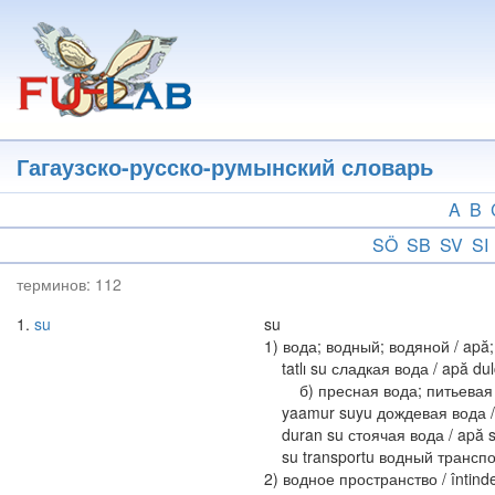
Перейти
к
основному
содержанию
Гагаузско-русско-румынский словарь
A
B
SÖ
SB
SV
SI
терминов:
112
1
su
su
1) вода; водный; водяной / apă;
tatlı su сладкая вода / apă du
б) пресная вода; питьевая вод
yaamur suyu дождевая вода / 
duran su стоячая вода / apă s
su transportu водный транспорт
2) водное пространство / întinde