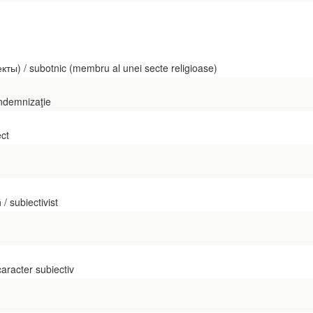
ты) / subotnic (membru al unei secte religioase)
indemnizaţie
ct
 subiectivist
caracter subiectiv