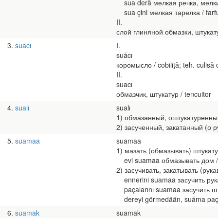
sua derä мелкая речка, мелкий ру
sua çini мелкая тарелка / farfu
II.
слой глиняной обмазки, штукатурк
3
suacı
I.
suácı
коромысло / cobiliţă; teh. culisă 
II.
suacı
обмазчик, штукатур / tencuitor
4
sualı
sualı
1) обмазанный, оштукатуренный / 
2) засученный, закатанный (о р
5
suamaa
suamaa
1) мазать (обмазывать) штукатурк
evi suamaa обмазывать дом / а 
2) засучивать, закатывать (рукав
ennerini suamaa засучить рукава
paçalarını suamaa засучить штан
dereyi görmedään, suáma paçala
6
suamak
suamak