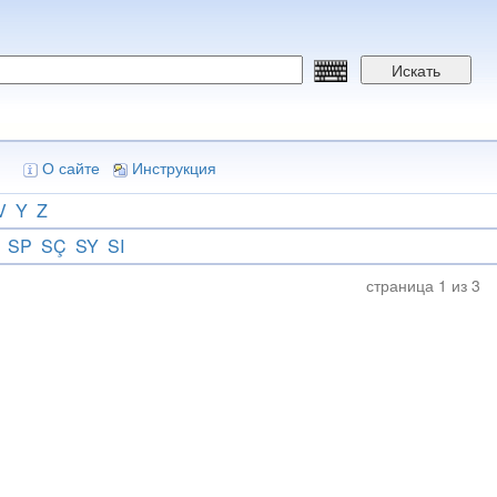
Искать
О сайте
Инструкция
V
Y
Z
SP
SÇ
SY
SI
страница 1 из 3