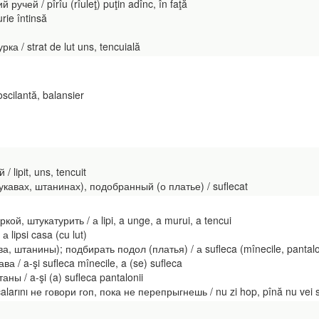
чей / pîrîu (rîuleţ) puţin adînc, în faţă
rie întinsă
а / strat de lut uns, tencuială
oscilantă, balansier
lipit, uns, tencuit
укавах, штанинах), подобранный (о платье) / suflecat
ой, штукатурить / а lipi, a unge, a murui, a tencui
lipsi casa (cu lut)
а, штанины); подбирать подол (платья) / а sufleca (mînecile, pantalonii
 / a-şi sufleca mînecile, a (se) sufleca
ы / a-şi (a) sufleca pantalonii
rını не говори гоп, пока не перепрыгнешь / nu zi hop, pînă nu vei s