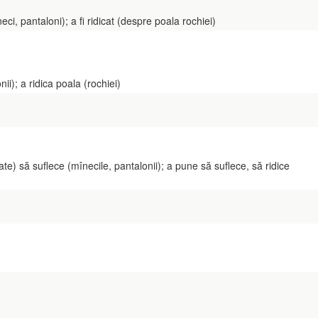
 pantaloni); a fi ridicat (despre poala rochiei)
); a ridica poala (rochiei)
) să suflece (mînecile, pantalonii); a pune să suflece, să ridice