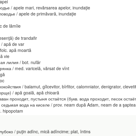
apei
е / apele mari, revărsarea apelor, inundaţie
оводье / apele de primăvară, inundaţie
 de lămîie
senţă) de trandafir
/ apă de var
olc. apă moartă
ă vie
я лилия / bot. nufăr
а / med. varicelă, vărsat de vînt
lgă
boc
вия / balamut, gîlcevitor, bîrfitor, calomniator, denigrator, cleveti
рще) / apă goală, apă chioară
ван проходит, пустыня остаётся (букв. вода проходит, песок остаётся)
едьмая вода на киселе / prov. neam după Adam, neam de a şaptea 
l. hipopotam
боко / puţin adînc, mică adîncime; plat, întins