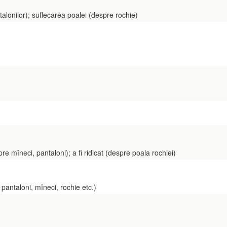
onilor); suflecarea poalei (despre rochie)
îneci, pantaloni); a fi ridicat (despre poala rochiei)
antaloni, mîneci, rochie etc.)