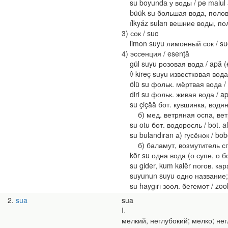
su boyunda у воды / pe malul 
büük su большая вода, половодь
ílkyáz suları вешние воды, пол
3) сок / suc
limon suyu лимонный сок / suc
4) эссенция / esenţă
gül suyu розовая вода / apă (e
◊ kireç suyu известковая вода 
ölü su фольк. мёртвая вода / f
diri su фольк. живая вода / ap
su çiçää бот. кувшинка, водяна
б) мед. ветряная оспа, ветрянк
su otu бот. водоросль / bot. a
su bulandıran а) гусёнок / bo
б) баламут, возмутитель спокойст
kör su одна вода (о супе, о бо
su gider, kum kalêr погов. кара
suyunun suyu одно название; с
su haygırı зоол. бегемот / zoo
2
sua
sua
I.
мелкий, неглубокий; мелко; неглу