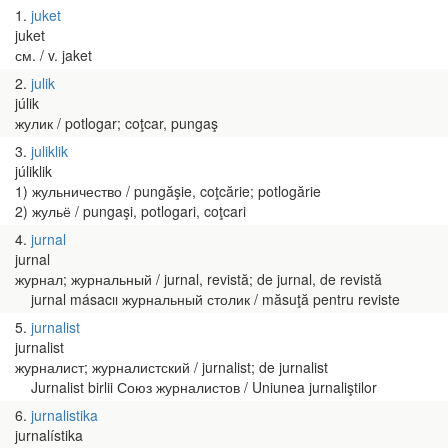
1
juket
juket
см. / v. jaket
2
julik
júlik
жулик / potlogar; coţcar, pungaş
3
juliklik
júliklik
1) жульничество / pungăşie, coţcărie; potlogărie
2) жульё / pungaşi, potlogari, coţcari
4
jurnal
jurnal
журнал; журнальный / jurnal, revistă; de jurnal, de revistă
jurnal másacıı журнальный столик / măsuţă pentru reviste
5
jurnalist
jurnalist
журналист; журналистский / jurnalist; de jurnalist
Jurnalist birlii Союз журналистов / Uniunea jurnaliştilor
6
jurnalistika
jurnalístika