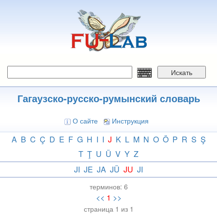
Перейти
к
основному
содержанию
Искать
Гагаузско-русско-румынский словарь
О сайте
Инструкция
A
B
C
Ç
D
E
F
G
H
I
I
J
K
L
M
N
O
Ö
P
R
S
Ş
T
Ţ
U
Ü
V
Y
Z
JI
JE
JA
JÜ
JU
JI
терминов:
6
<<
1
>>
страница 1 из 1